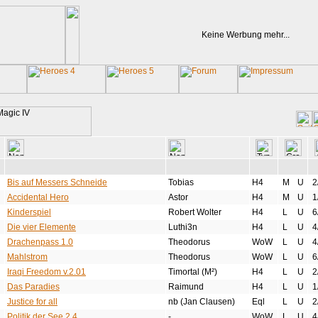
Keine Werbung mehr...
Bis auf Messers Schneide
Tobias
H4
M
U
2
Accidental Hero
Astor
H4
M
U
1
Kinderspiel
Robert Wolter
H4
L
U
6
Die vier Elemente
Luthi3n
H4
L
U
4
Drachenpass 1.0
Theodorus
WoW
L
U
4
Mahlstrom
Theodorus
WoW
L
U
6
Iraqi Freedom v.2.01
Timortal (M²)
H4
L
U
2
Das Paradies
Raimund
H4
L
U
1
Justice for all
nb (Jan Clausen)
Eql
L
U
2
Politik der See 2.4
-
WoW
L
U
4