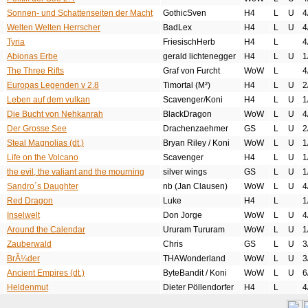
Sonnen- und Schattenseiten der Macht
GothicSven
H4
L
U
4
Welten Welten Herrscher
BadLex
H4
L
U
4
Tyria
FriesischHerb
H4
L
4
Abionas Erbe
gerald lichtenegger
H4
L
U
1
The Three Rifts
Graf von Furcht
WoW
L
4
Europas Legenden v 2.8
Timortal (M²)
H4
L
U
2
Leben auf dem vulkan
Scavenger/Koni
H4
L
U
1
Die Bucht von Nehkanrah
BlackDragon
WoW
L
U
4
Der Grosse See
Drachenzaehmer
GS
L
U
2
Steal Magnolias (dt.)
Bryan Riley / Koni
WoW
L
U
1
Life on the Volcano
Scavenger
H4
L
U
1
the evil, the valiant and the mourning
silver wings
GS
L
U
1
Sandro´s Daughter
nb (Jan Clausen)
WoW
L
U
4
Red Dragon
Luke
H4
L
1
Inselwelt
Don Jorge
WoW
L
U
4
Around the Calendar
Ururam Tururam
WoW
L
U
1
Zauberwald
Chris
GS
L
U
3
BrÃ¼der
THAWonderland
WoW
L
U
3
Ancient Empires (dt.)
ByteBandit / Koni
WoW
L
U
6
Heldenmut
Dieter Pöllendorfer
H4
L
4