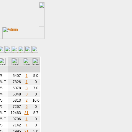
/3
5407
1
5.0
/4
T
7826
1
0
/6
6078
3
7.0
/4
5348
0
0
/5
5313
2
10.0
/6
7267
6
0
/4
T
12463
31
8.7
/6
T
9706
1
0
/6
T
7142
1
0
/6
4995
21
5.0