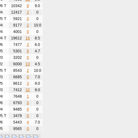
/6
T
10342
9
9.0
/4
12417
2
0
/5
T
5921
0
0
/4
9177
2
10.0
/4
4001
0
0
/4
T
19612
16
8.5
/6
7477
2
6.0
/5
5301
6
4.7
/3
3202
0
0
/2
6000
10
4.5
/5
T
8543
2
10.0
/3
6685
0
7.0
/5
8612
3
9.0
/3
7412
32
9.0
/4
7648
1
0
/6
6793
0
0
/4
9485
0
0
/5
T
3479
0
0
/6
5443
4
7.0
/5
9565
0
0