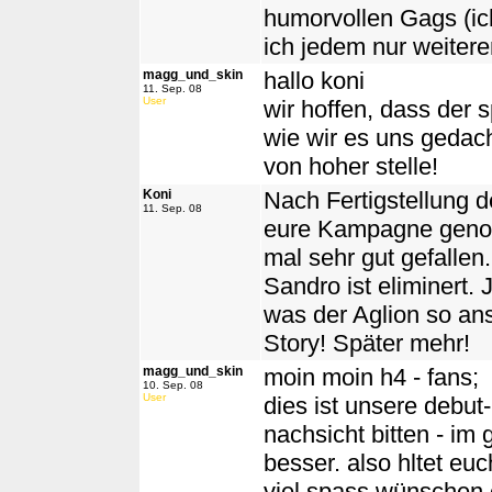
humorvollen Gags (ic
ich jedem nur weiter
magg_und_skin
hallo koni
11. Sep. 08
User
wir hoffen, dass der s
wie wir es uns gedach
von hoher stelle!
Koni
Nach Fertigstellung de
11. Sep. 08
eure Kampagne genom
mal sehr gut gefallen
Sandro ist eliminert. 
was der Aglion so anst
Story! Später mehr!
magg_und_skin
moin moin h4 - fans;
10. Sep. 08
User
dies ist unsere debut-
nachsicht bitten - im
besser. also hltet euc
viel spass wünschen