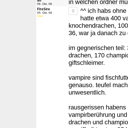
ati
in welchen ordner mu
06. Okt. 08
FireSire
^^ ich habs ohne 
9
05. Okt. 08
User
hatte etwa 400 v
knochendrachen, 100 
36, war ja danach zu
im gegnerischen teil:
drachen, 170 champion
giftschleimer.
vampire sind fischfu
genauso. teufel mache
unwesentlich.
rausgerissen habens 
vampirberührung und 
drachen und champion