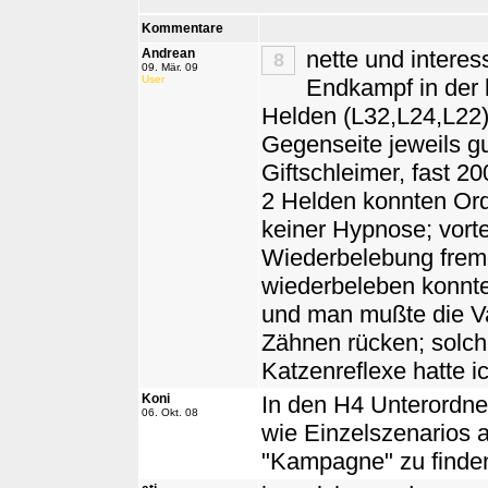
Kommentare
Andrean
nette und intere
8
09. Mär. 09
User
Endkampf in der 
Helden (L32,L24,L22)
Gegenseite jeweils g
Giftschleimer, fast 20
2 Helden konnten Ordn
keiner Hypnose; vort
Wiederbelebung fremd
wiederbeleben konnt
und man mußte die V
Zähnen rücken; solch
Katzenreflexe hatte ic
Koni
In den H4 Unterord
06. Okt. 08
wie Einzelszenarios a
"Kampagne" zu finde