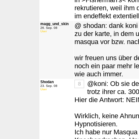
rekrutieren, weil ih
im endeffekt extentiel
magg_und_skin
@ shodan: dank koni 
26. Sep. 08
User
zu der karte, in dem 
masqua vor bzw. nach
wir freuen uns über 
noch ein paar mehr le
wie auch immer.
Shodan
@koni: Ob sie d
8
23. Sep. 08
User
trotz ihrer ca. 3
Hier die Antwort: NEIN
Wirklich, keine Ahnu
Hypnotisieren.
Ich habe nur Masqua 