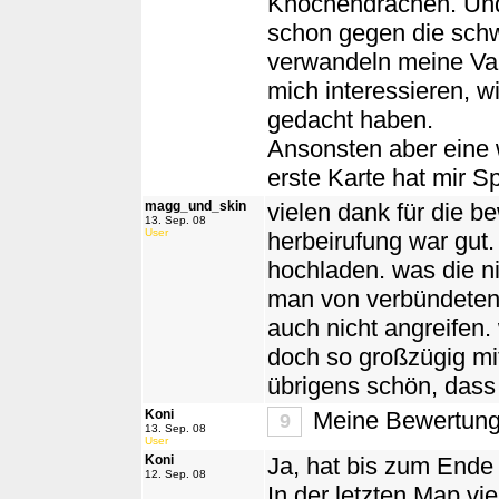
Knochendrachen. Und 
schon gegen die sch
verwandeln meine Vam
mich interessieren, wi
gedacht haben.
Ansonsten aber eine 
erste Karte hat mir Sp
magg_und_skin
vielen dank für die be
13. Sep. 08
User
herbeirufung war gut
hochladen. was die n
man von verbündeten
auch nicht angreifen.
doch so großzügig mi
übrigens schön, dass 
Koni
Meine Bewertun
9
13. Sep. 08
User
Koni
Ja, hat bis zum Ende
12. Sep. 08
In der letzten Map vie