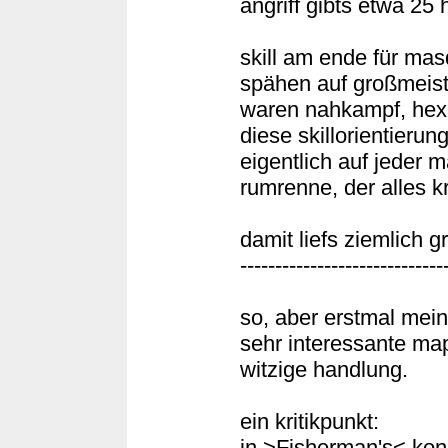
angriff gibts etwa 25
skill am ende für ma
spähen auf großmeiste
waren nahkampf, hexer
diese skillorientierung
eigentlich auf jeder 
rumrenne, der alles kr
damit liefs ziemlich g
-----------------------------
so, aber erstmal mein
sehr interessante map
witzige handlung.
ein kritikpunkt:
in >Fisherman's< kon