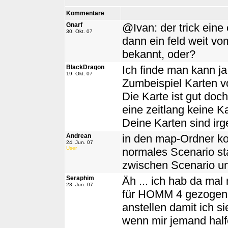
Kommentare
Gnarf
@Ivan: der trick eine
30. Okt. 07
dann ein feld weit vom
bekannt, oder?
BlackDragon
Ich finde man kann ja
19. Okt. 07
Zumbeispiel Karten v
Die Karte ist gut doc
eine zeitlang keine K
Deine Karten sind irge
Andrean
in den map-Ordner ko
24. Jun. 07
User
normales Scenario sta
zwischen Scenario u
Seraphim
Äh ... ich hab da ma
23. Jun. 07
für HOMM 4 gezogen. 
anstellen damit ich s
wenn mir jemand half