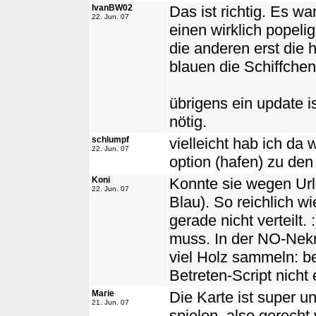
IvanBW02
Das ist richtig. Es wa
22. Jun. 07
einen wirklich popeli
die anderen erst die
blauen die Schiffchen 
übrigens ein update is
nötig.
schlumpf
vielleicht hab ich da
22. Jun. 07
option (hafen) zu de
Koni
Konnte sie wegen Urla
22. Jun. 07
Blau). So reichlich w
gerade nicht verteilt.
muss. In der NO-Nek
viel Holz sammeln: b
Betreten-Script nicht 
Marie
Die Karte ist super u
21. Jun. 07
spielen, also gerecht v