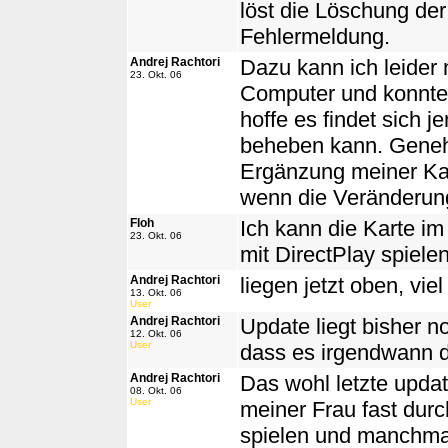
löst die Löschung der
Fehlermeldung.
Andrej Rachtori
Dazu kann ich leider 
23. Okt. 06
Computer und konnte 
hoffe es findet sich 
beheben kann. Geneh
Ergänzung meiner Karte
wenn die Veränderung
Floh
Ich kann die Karte i
23. Okt. 06
mit DirectPlay spiel
Andrej Rachtori
liegen jetzt oben, vi
13. Okt. 06
User
Andrej Rachtori
Update liegt bisher n
12. Okt. 06
User
dass es irgendwann 
Andrej Rachtori
Das wohl letzte updat
08. Okt. 06
User
meiner Frau fast durc
spielen und manchmal