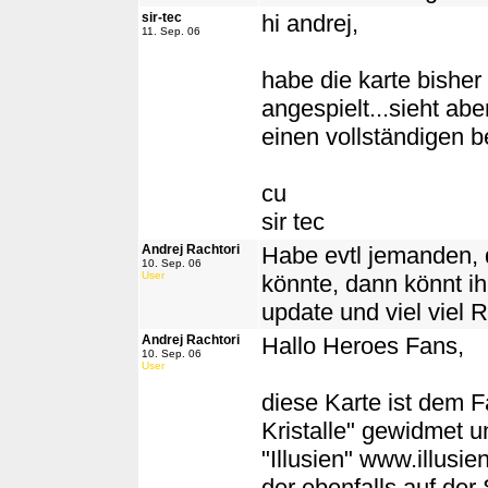
sir-tec
hi andrej,
11. Sep. 06
habe die karte bisher
angespielt...sieht abe
einen vollständigen be
cu
sir tec
Andrej Rachtori
Habe evtl jemanden, d
10. Sep. 06
User
könnte, dann könnt ih
update und viel viel 
Andrej Rachtori
Hallo Heroes Fans,
10. Sep. 06
User
diese Karte ist dem 
Kristalle" gewidmet 
"Illusien" www.illusie
der ebenfalls auf der