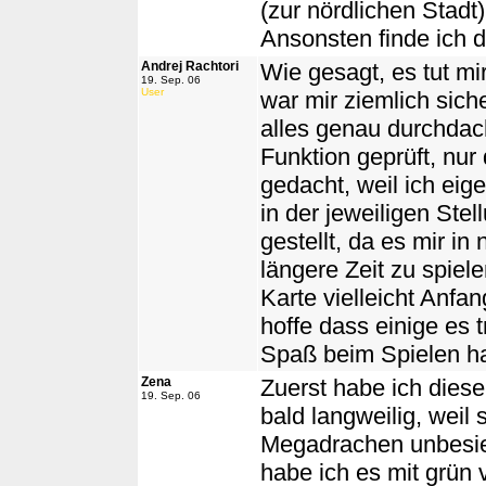
(zur nördlichen Stadt)
Ansonsten finde ich di
Andrej Rachtori
Wie gesagt, es tut mi
19. Sep. 06
User
war mir ziemlich siche
alles genau durchdach
Funktion geprüft, nur
gedacht, weil ich eig
in der jeweiligen Ste
gestellt, da es mir in 
längere Zeit zu spiele
Karte vielleicht Anfa
hoffe dass einige es
Spaß beim Spielen h
Zena
Zuerst habe ich diese
19. Sep. 06
bald langweilig, weil 
Megadrachen unbesie
habe ich es mit grün 