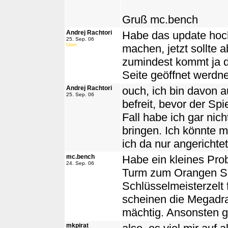
Gruß mc.bench
Andrej Rachtori
Habe das update hoch
25. Sep. 06
User
machen, jetzt sollte 
zumindest kommt ja d
Seite geöffnet werdn
Andrej Rachtori
ouch, ich bin davon 
25. Sep. 06
befreit, bevor der Sp
Fall habe ich gar nic
bringen. Ich könnte m
ich da nur angerichtet
mc.bench
Habe ein kleines Pro
24. Sep. 06
Turm zum Orangen Spi
Schlüsselmeisterzelt
scheinen die Megadr
mächtig. Ansonsten ge
mkpirat