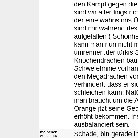
den Kampf gegen die
sind wir allerdings n
der eine wahnsinns Ü
sind mir während des 
aufgefallen ( Schönhe
kann man nun nicht me
umrennen,der türkis S
Knochendrachen bauen
Schwefelmine vorhand
den Megadrachen vorbe
verhindert, dass er s
schleichen kann. Natü
man braucht um die Au
Orange jtzt seine Ge
erhöht bekommen. Ins
ausbalanciert sein.
mc.bench
Schade, bin gerade i
25. Sep. 06