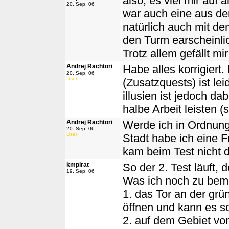
also, es viel mir auf 
20. Sep. 06
war auch eine aus de
natürlich auch mit d
den Turm earscheinlic
Trotz allem gefällt mi
Andrej Rachtori
Habe alles korrigiert
20. Sep. 06
User
(Zusatzquests) ist lei
illusien ist jedoch da
halbe Arbeit leisten (
Andrej Rachtori
Werde ich in Ordnung
20. Sep. 06
User
Stadt habe ich eine F
kam beim Test nicht d
kmpirat
So der 2. Test läuft,
19. Sep. 06
Was ich noch zu bemä
1. das Tor an der gr
öffnen und kann es s
2. auf dem Gebiet von