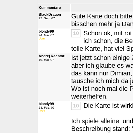
Kommentare
BlackDragon
Gute Karte doch bitte
22. Sep. 07
bisschen mehr ja Da
blondy99
Schon ok, mit rot
10
24. Mär. 07
User
ich schon, die Be
tolle Karte, hat viel
Andrej Rachtori
Ist jetzt schon einige
10. Mär. 07
aber ich glaube es wa
das kann nur Dimian, 
täusche ich mich da j
Wo ist noch mal die P
weiterhelfen.
blondy99
Die Karte ist wirk
10
23. Feb. 07
User
Ich spiele alleine, u
Beschreibung stand: "