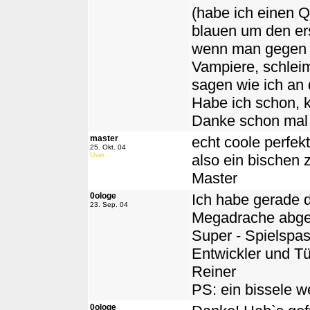
(habe ich einen 
blauen um den ers
wenn man gegen 
Vampiere, schlei
sagen wie ich an 
Habe ich schon, 
Danke schon mal 
master
echt coole perfek
25. Okt. 04
User
also ein bischen z
Master
0ologe
Ich habe gerade d
23. Sep. 04
Megadrache abge
Super - Spielspa
Entwickler und Tü
Reiner
PS: ein bissele we
0ologe