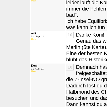
User
leider läuft die K
immer die Fehlerm
bad".
Ich habe Equilibri
was kann ich tun.
oidi
Danke Koni!
10
01. Sep. 11
User
Genau das war
Merlin (5te Karte)
Eine der besten K
blüht das Historike
Koni
Demnach hast
10
31. Aug. 11
User
freigeschalte
die Z-Insel-NO gr
Dadurch löst du 
Halbmond des Cha
besuchen und das 
Dann kannst du a