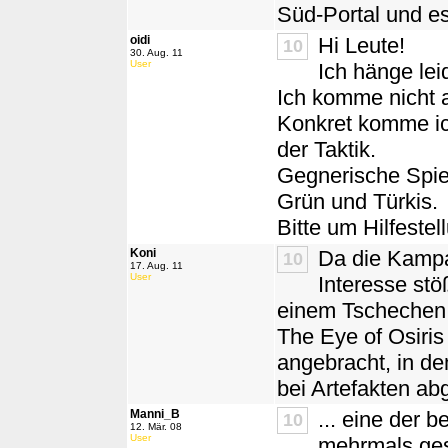
Süd-Portal und e
oidi
Hi Leute!
10
30. Aug. 11
User
Ich hänge lei
Ich komme nicht a
Konkret komme ich
der Taktik.
Gegnerische Spiel
Grün und Türkis.
Bitte um Hilfestel
Koni
Da die Kampa
10
17. Aug. 11
User
Interesse stö
einem Tschechen 
The Eye of Osiris
angebracht, in d
bei Artefakten abg
Manni_B
... eine der 
10
12. Mär. 08
User
mehrmals ges