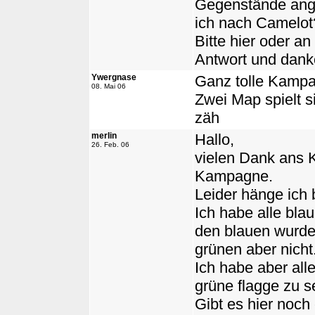
Gegenstände ange
ich nach Camelot
Bitte hier oder a
Antwort und danke
Ywergnase
Ganz tolle Kamp
08. Mai 06
Zwei Map spielt s
zäh
merlin
Hallo,
26. Feb. 06
vielen Dank ans 
Kampagne.
Leider hänge ich 
Ich habe alle bla
den blauen wurde 
grünen aber nicht
Ich habe aber all
grüne flagge zu s
Gibt es hier noch