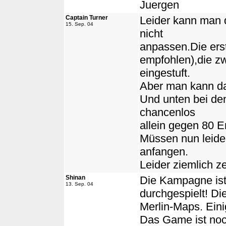
Juergen
Captain Turner
Leider kann man 
15. Sep. 04
nicht
anpassen.Die ers
empfohlen),die zw
eingestuft.
Aber man kann dan
Und unten bei de
chancenlos
allein gegen 80 E
Müssen nun leider
anfangen.
Leider ziemlich zei
Shinan
Die Kampagne ist
13. Sep. 04
durchgespielt! Di
Merlin-Maps. Eini
Das Game ist noc