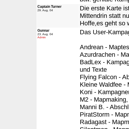
Captain Turner
Die erste Karte ist
29. Aug. 04
Mittendrin statt n
Hoffe,es geht so w
Gunnar
Das User-Kampa
23. Aug. 04
Admin
Andrean - Maptes
Azurdrachen - M
BadLex - Kampagn
und Texte
Flying Falcon - A
Kleine Waldfee -
Koni - Kampagnen
M2 - Mapmaking, S
Manni B. - Abschl
PiratStorm - Mapm
Radagast - Mapma