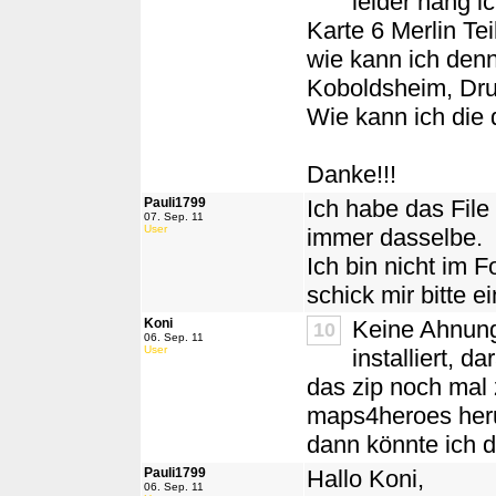
leider häng ic
Karte 6 Merlin Teil
wie kann ich den
Koboldsheim, Dru
Wie kann ich die
Danke!!!
Pauli1799
Ich habe das File
07. Sep. 11
User
immer dasselbe.
Ich bin nicht im 
schick mir bitte 
Koni
Keine Ahnung,
10
06. Sep. 11
User
installiert, d
das zip noch mal 
maps4heroes heru
dann könnte ich d
Pauli1799
Hallo Koni,
06. Sep. 11