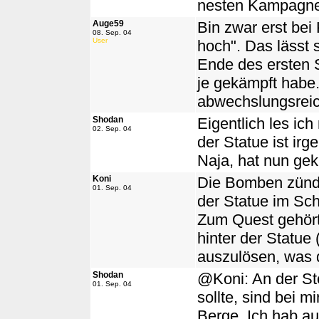
nesten Kampagnen
Auge59
Bin zwar erst bei
08. Sep. 04
User
hoch". Das lässt
Ende des ersten S
je gekämpft habe
abwechslungsreic
Shodan
Eigentlich les ich
02. Sep. 04
der Statue ist irg
Naja, hat nun gek
Koni
Die Bomben zünde
01. Sep. 04
der Statue im Sch
Zum Quest gehört
hinter der Statue
auszulösen, was 
Shodan
@Koni: An der Ste
01. Sep. 04
sollte, sind bei 
Berge. Ich hab au