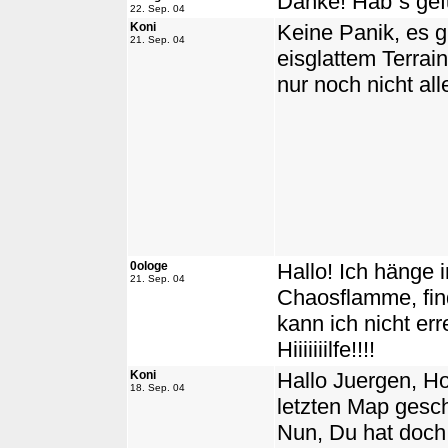
Danke! Hab`s gef
22. Sep. 04
Koni
Keine Panik, es g
21. Sep. 04
eisglattem Terrai
nur noch nicht al
0ologe
Hallo! Ich hänge i
21. Sep. 04
Chaosflamme, find
kann ich nicht er
Hiiiiiiilfe!!!!
Koni
Hallo Juergen, H
18. Sep. 04
letzten Map gesch
Nun, Du hat doch 