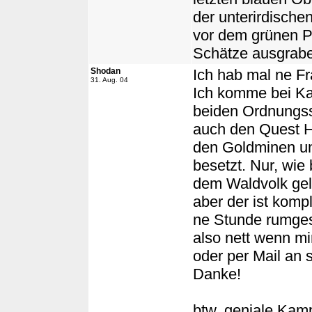
der unterirdische
vor dem grünen Por
Schätze ausgrab
Shodan
Ich hab mal ne Fr
31. Aug. 04
Ich komme bei Kar
beiden Ordnungs
auch den Quest Ho
den Goldminen u
besetzt. Nur, wie
dem Waldvolk gel
aber der ist kompl
ne Stunde rumges
also nett wenn mi
oder per Mail a
Danke!
btw. geniale Kam