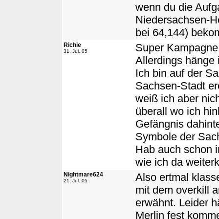
wenn du die Aufga
Niedersachsen-Hö
bei 64,144) beko
Richie
Super Kampagne, 
31. Jul. 05
Allerdings hänge i
Ich bin auf der S
Sachsen-Stadt ero
weiß ich aber nic
überall wo ich hin
Gefängnis dahinter
Symbole der Sac
Hab auch schon im
wie ich da weiter
Nightmare624
Also ertmal klass
21. Jul. 05
mit dem overkill 
erwähnt. Leider h
Merlin fest komme