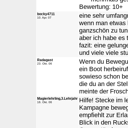
Bewertung: 10+
bocky4711
eine sehr umfan
10. Apr. 07
wenn man etwas le
ganzschön zu tun
aber ich habe es 
fazit: eine gelu
und viele viele s
Radagast
Wenn du Bewegung
23. Okt. 06
ein Boot herbeiru
sowieso schon bes
die du an der St
meinte der Frosch
Magierlehrling,3.Lehrjahr
Hilfe! Stecke im 
16. Okt. 06
Kampagne bewegun
empfiehlt zur Er
Blick in den Ruck