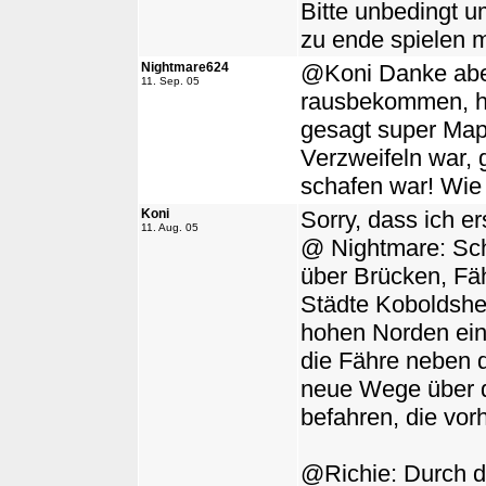
Bitte unbedingt u
zu ende spielen 
Nightmare624
@Koni Danke aber
11. Sep. 05
rausbekommen, ha
gesagt super Ma
Verzweifeln war, 
schafen war! Wie
Koni
Sorry, dass ich er
11. Aug. 05
@ Nightmare: Sch
über Brücken, Fähr
Städte Koboldshei
hohen Norden ei
die Fähre neben 
neue Wege über d
befahren, die vor
@Richie: Durch d