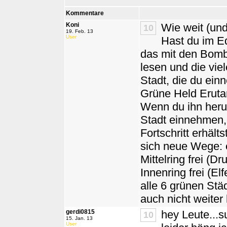
Kommentare
Koni
Wie weit (und
10
19. Feb. 13
User
Hast du im E
das mit den Bombe
lesen und die vie
Stadt, die du ein
Grüne Held Erutan
Wenn du ihn heru
Stadt einnehmen,
Fortschritt erhäl
sich neue Wege: 
Mittelring frei (Dr
Innenring frei (E
alle 6 grünen Stä
auch nicht weiter 
gerdi0815
hey Leute...
10
15. Jan. 13
User