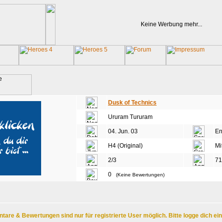
Keine Werbung mehr...
Dusk of Technics
Ururam Tururam
04. Jun. 03
En
H4 (Original)
Mi
2/3
71
0
(Keine Bewertungen)
are & Bewertungen sind nur für registrierte User möglich. Bitte logge dich ei