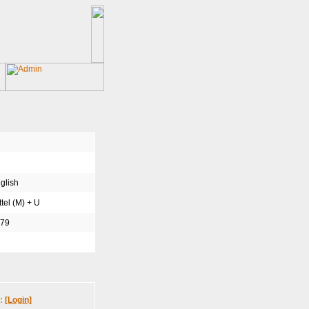
glish
ttel (M) + U
79
n:
[Login]