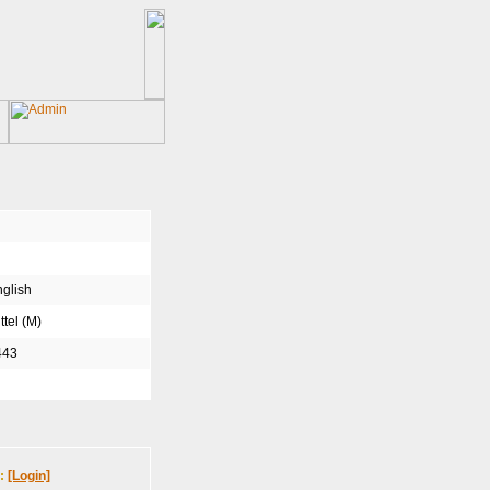
glish
ttel (M)
443
n:
[Login]