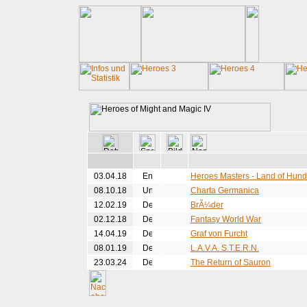
03.04.18
Heroes Masters - Land of Hun
08.10.18
Charta Germanica
12.02.19
BrÃ¼der
02.12.18
Fantasy World War
14.04.19
Graf von Furcht
08.01.19
L.A.V.A. S.T.E.R.N.
23.03.24
The Return of Sauron