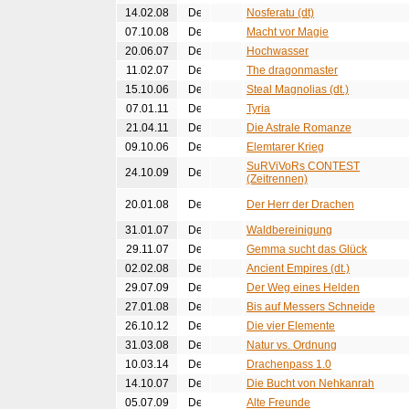
14.02.08
Nosferatu (dt)
07.10.08
Macht vor Magie
20.06.07
Hochwasser
11.02.07
The dragonmaster
15.10.06
Steal Magnolias (dt.)
07.01.11
Tyria
21.04.11
Die Astrale Romanze
09.10.06
Elemtarer Krieg
SuRViVoRs CONTEST
24.10.09
(Zeitrennen)
20.01.08
Der Herr der Drachen
31.01.07
Waldbereinigung
29.11.07
Gemma sucht das Glück
02.02.08
Ancient Empires (dt.)
29.07.09
Der Weg eines Helden
27.01.08
Bis auf Messers Schneide
26.10.12
Die vier Elemente
31.03.08
Natur vs. Ordnung
10.03.14
Drachenpass 1.0
14.10.07
Die Bucht von Nehkanrah
05.07.09
Alte Freunde